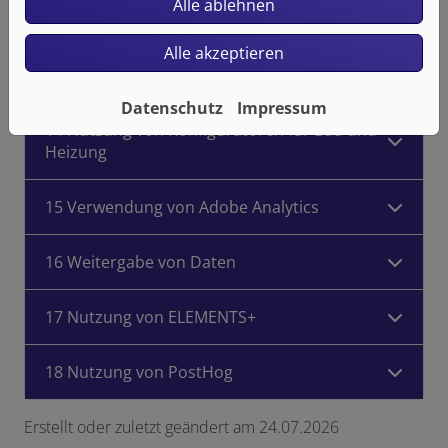
Alle ablehnen
oder einem Dritten verfolgt werden
Alle akzeptieren
13 Umgang mit Bewerberdaten
Datenschutz
Impressum
14 Nutzung von Konfiguratoren für Bad und
Heizung
15 Verwendung von Adobe Analytics
16 Weitergabe von Daten
17 Nutzung von ELEMENTS+
18 Nutzung von PostHog
Erstellt oder zuletzt geändert am 24.07.2026