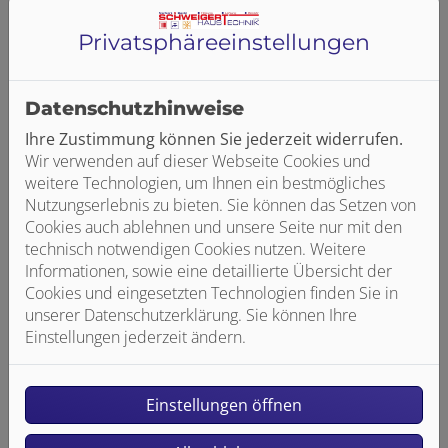
5 Kontaktmöglichkeit über die Internetseite
Privatsphäre­einstellungen
6 Verwendung von Cookies
Datenschutzhinweise
7 Verwendung von Google Maps
Ihre Zustimmung können Sie jederzeit widerrufen.
Wir verwenden auf dieser Webseite Cookies und
8 Verwendung von Google Fonts
weitere Technologien, um Ihnen ein bestmögliches
Nutzungserlebnis zu bieten. Sie können das Setzen von
Cookies auch ablehnen und unsere Seite nur mit den
9 Eingebettete Videos, Bilder und Links zu
technisch notwendigen Cookies nutzen. Weitere
externen Internetseiten
Informationen, sowie eine detaillierte Übersicht der
Cookies und eingesetzten Technologien finden Sie in
10 Bekanntmachung von Veränderungen
unserer Datenschutzerklärung. Sie können Ihre
Einstellungen jederzeit ändern.
11 Rechte der betroffenen Personen
Einstellungen öffnen
12 Berechtigte Interessen an der
Verarbeitung, die von dem Verantwortlichen