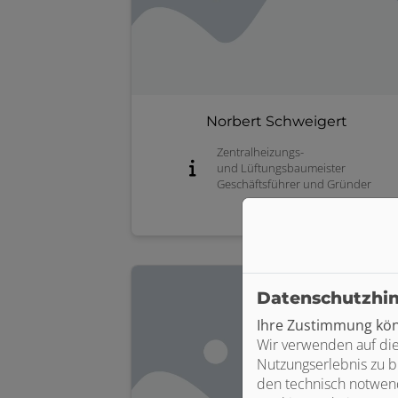
Norbert Schweigert
Zentralheizungs-
und Lüftungsbaumeister
Geschäftsführer und Gründer
Datenschutzhi
Ihre Zustimmung könn
Wir verwenden auf die
Nutzungserlebnis zu b
den technisch notwend