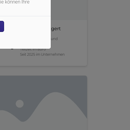
ie können Ihre
n
Maren Schweigert
Raumausstatterin und
Bürokauffrau
Teilzeit im Büro
Seit 2025 im Unternehmen