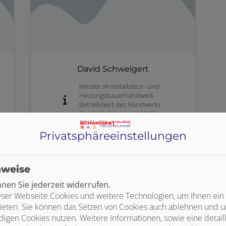
David Schweigert
Meister im Installateur- und
Heizungsbauerhandwerk
Betriebswirt des Handwerks
Geschäftsführer seit 2017
Privatsphäre­einstellungen
nweise
en Sie jederzeit widerrufen.
ser Webseite Cookies und weitere Technologien, um Ihnen ein
ieten. Sie können das Setzen von Cookies auch ablehnen und un
igen Cookies nutzen. Weitere Informationen, sowie eine detaill